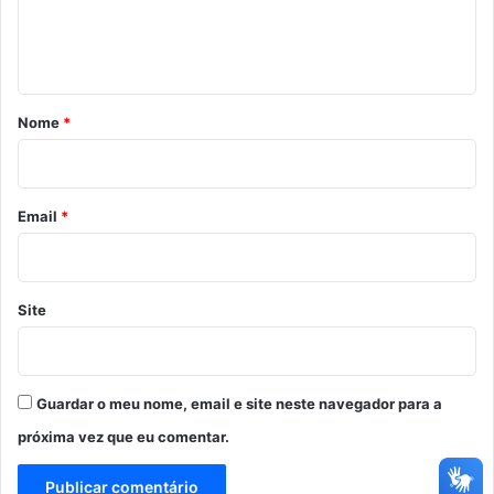
n
t
á
r
Nome
*
i
o
*
Email
*
Site
Guardar o meu nome, email e site neste navegador para a
próxima vez que eu comentar.