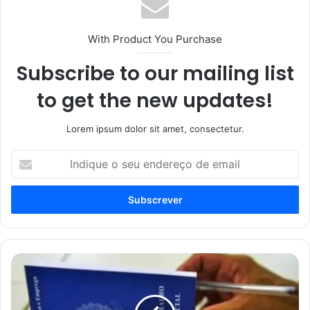
With Product You Purchase
Subscribe to our mailing list
to get the new updates!
Lorem ipsum dolor sit amet, consectetur.
Indique
o
seu
endereço
de
email
Escala
6x1:
CCJ
aprova