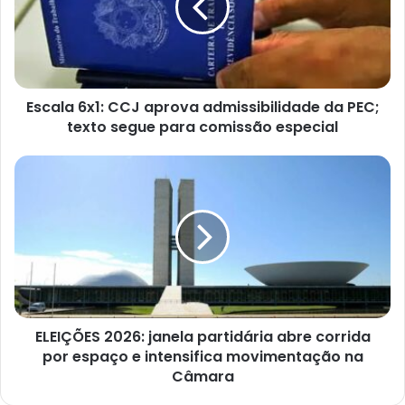
admissibilidade
da
PEC;
texto
segue
Escala 6x1: CCJ aprova admissibilidade da PEC;
para
comissão
texto segue para comissão especial
especial
ELEIÇÕES
2026:
janela
partidária
abre
corrida
por
espaço
e
ELEIÇÕES 2026: janela partidária abre corrida
intensifica
movimentação
por espaço e intensifica movimentação na
na
Câmara
Câmara