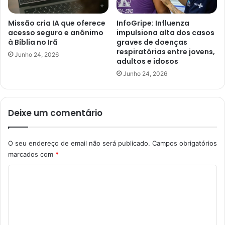
Missão cria IA que oferece
InfoGripe: Influenza
acesso seguro e anônimo
impulsiona alta dos casos
à Bíblia no Irã
graves de doenças
respiratórias entre jovens,
Junho 24, 2026
adultos e idosos
Junho 24, 2026
Deixe um comentário
O seu endereço de email não será publicado.
Campos obrigatórios
marcados com
*
C
o
m
e