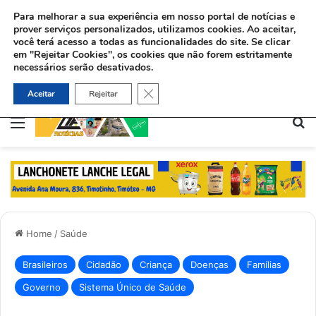
Para melhorar a sua experiência em nosso portal de notícias e
prover serviços personalizados, utilizamos cookies.
Ao aceitar,
você terá acesso a todas as funcionalidades do site. Se clicar
em "Rejeitar Cookies", os cookies que não forem estritamente
necessários serão desativados.
Após aceitar Jesus, muçulmano deixa as drogas e usa boxe para evangelizar na Holanda
Close GDPR Cookie Banner
Aceitar
Rejeitar
Menu
Pe
Home
/
Saúde
Brasileiros
Cidadão
Criança
Doenças
Famílias
Governo
Sistema Único de Saúde