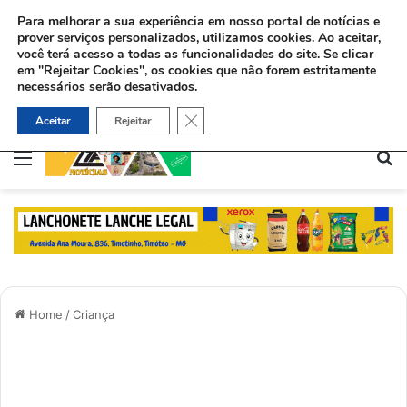
Para melhorar a sua experiência em nosso portal de notícias e
prover serviços personalizados, utilizamos cookies.
Ao aceitar,
você terá acesso a todas as funcionalidades do site. Se clicar
em "Rejeitar Cookies", os cookies que não forem estritamente
necessários serão desativados.
Após aceitar Jesus, muçulmano deixa as drogas e usa boxe para evangelizar na Holanda
Close GDPR Cookie Banner
Aceitar
Rejeitar
Menu
Pe
Home
/
Criança