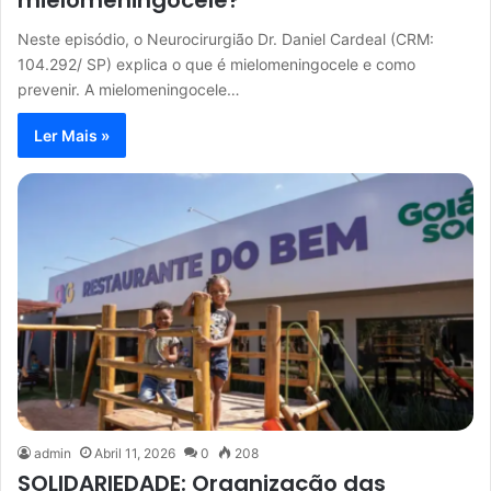
mielomeningocele?
Neste episódio, o Neurocirurgião Dr. Daniel Cardeal (CRM:
104.292/ SP) explica o que é mielomeningocele e como
prevenir. A mielomeningocele…
Ler Mais »
admin
Abril 11, 2026
0
208
SOLIDARIEDADE: Organização das