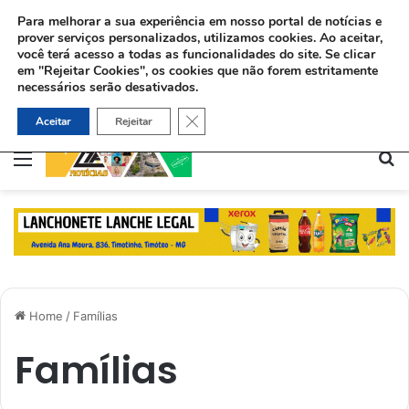
Para melhorar a sua experiência em nosso portal de notícias e
prover serviços personalizados, utilizamos cookies.
Ao aceitar,
você terá acesso a todas as funcionalidades do site. Se clicar
em "Rejeitar Cookies", os cookies que não forem estritamente
necessários serão desativados.
Pastor usa Libras para batizar surda no Maranhão: “O amor de Deus fala todas as línguas”
Close GDPR Cookie Banner
Aceitar
Rejeitar
Menu
Pe
Home
/
Famílias
Famílias