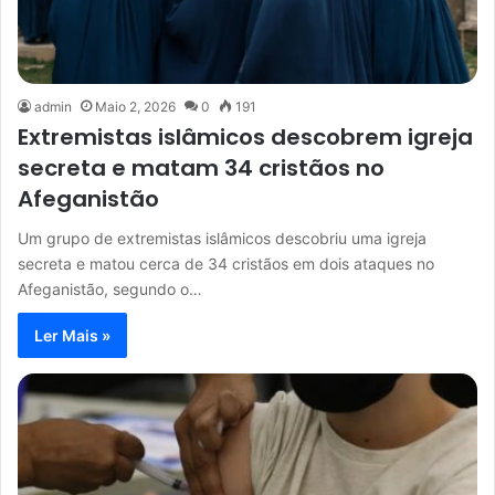
admin
Maio 2, 2026
0
191
Extremistas islâmicos descobrem igreja
secreta e matam 34 cristãos no
Afeganistão
Um grupo de extremistas islâmicos descobriu uma igreja
secreta e matou cerca de 34 cristãos em dois ataques no
Afeganistão, segundo o…
Ler Mais »