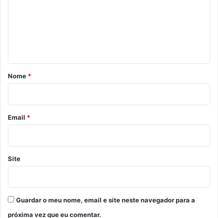
e
n
t
á
r
Nome
*
i
o
*
Email
*
Site
Guardar o meu nome, email e site neste navegador para a
próxima vez que eu comentar.