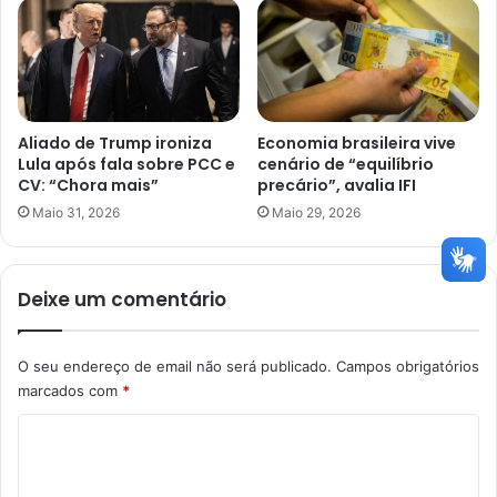
Aliado de Trump ironiza
Economia brasileira vive
Lula após fala sobre PCC e
cenário de “equilíbrio
CV: “Chora mais”
precário”, avalia IFI
Maio 31, 2026
Maio 29, 2026
Deixe um comentário
O seu endereço de email não será publicado.
Campos obrigatórios
marcados com
*
C
o
m