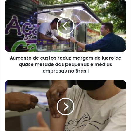
Aumento
de
custos
reduz
margem
de
lucro
de
quase
Aumento de custos reduz margem de lucro de
metade
das
quase metade das pequenas e médias
pequenas
empresas no Brasil
e
médias
Semana
empresas
de
no
Vacinação
Brasil
mobiliza
104,9
mil
escolas
para