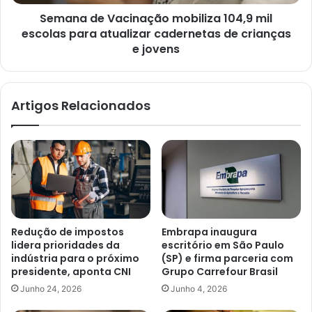
atualizar
Semana de Vacinação mobiliza 104,9 mil
cadernetas
de
escolas para atualizar cadernetas de crianças
crianças
e jovens
e
jovens
Artigos Relacionados
Redução de impostos
Embrapa inaugura
lidera prioridades da
escritório em São Paulo
indústria para o próximo
(SP) e firma parceria com
presidente, aponta CNI
Grupo Carrefour Brasil
Junho 24, 2026
Junho 4, 2026