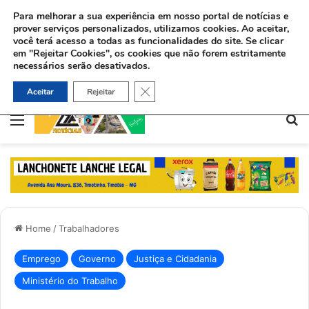
Para melhorar a sua experiência em nosso portal de notícias e
prover serviços personalizados, utilizamos cookies.
Ao aceitar,
você terá acesso a todas as funcionalidades do site. Se clicar
em "Rejeitar Cookies", os cookies que não forem estritamente
necessários serão desativados.
Pastor usa Libras para batizar surda no Maranhão: “O amor de Deus fala todas as línguas”
Close GDPR Cookie Banner
Aceitar
Rejeitar
Menu
Pe
Home
/
Trabalhadores
Emprego
Governo
Justiça e Cidadania
Ministério do Trabalho