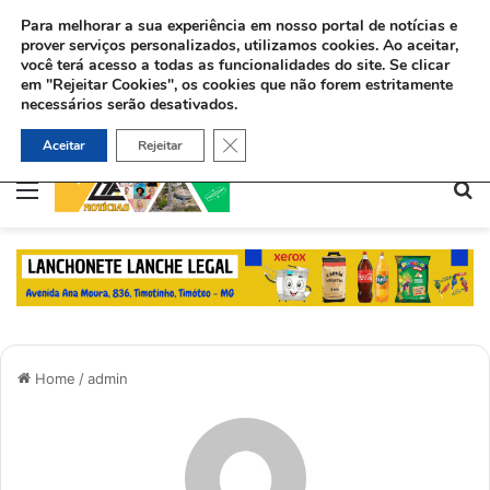
Para melhorar a sua experiência em nosso portal de notícias e
prover serviços personalizados, utilizamos cookies.
Ao aceitar,
você terá acesso a todas as funcionalidades do site. Se clicar
em "Rejeitar Cookies", os cookies que não forem estritamente
necessários serão desativados.
Ex-viciado aceita Jesus e ajuda dependentes químicos no Rio: “Deus me deu uma missão”
Close GDPR Cookie Banner
Aceitar
Rejeitar
Menu
Pe
Home
/
admin