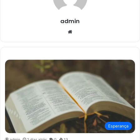
admin
Website
Esperança
admin
2 dias atrás
0
13