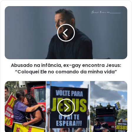
Abusado
na
infância,
ex-
gay
encontra
Jesus:
“Coloquei
Ele
Abusado na infância, ex-gay encontra Jesus:
no
comando
“Coloquei Ele no comando da minha vida”
da
minha
Cristãos
vida”
levam
mais
de
40
pessoas
a
Jesus