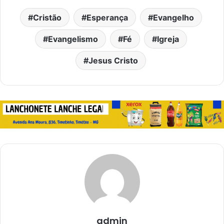
Cristão
Esperança
Evangelho
Evangelismo
Fé
Igreja
Jesus Cristo
admin