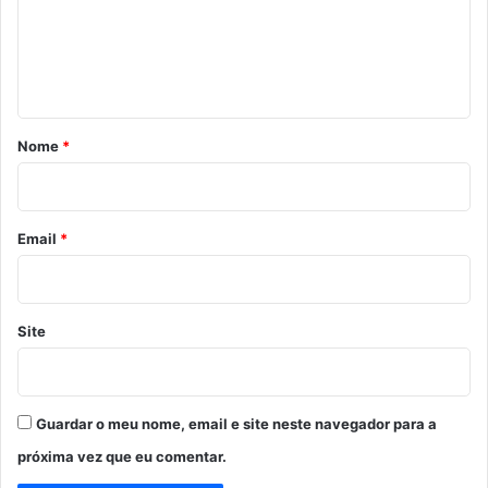
e
n
t
á
r
Nome
*
i
o
*
Email
*
Site
Guardar o meu nome, email e site neste navegador para a
próxima vez que eu comentar.