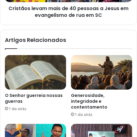
em
Cristãos levam mais de 40 pessoas a Jesus em
evangelismo
de
evangelismo de rua em SC
rua
em
SC
Artigos Relacionados
O Senhor guerreia nossas
Generosidade,
guerras
integridade e
contentamento
1 dia atrás
1 dia atrás