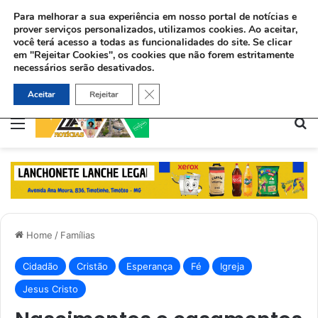
Para melhorar a sua experiência em nosso portal de notícias e
prover serviços personalizados, utilizamos cookies.
Ao aceitar,
você terá acesso a todas as funcionalidades do site. Se clicar
em "Rejeitar Cookies", os cookies que não forem estritamente
necessários serão desativados.
Ex-viciado aceita Jesus e ajuda dependentes químicos no Rio: “Deus me deu uma missão”
Close GDPR Cookie Banner
Aceitar
Rejeitar
Menu
Pe
Home
/
Famílias
Cidadão
Cristão
Esperança
Fé
Igreja
Jesus Cristo