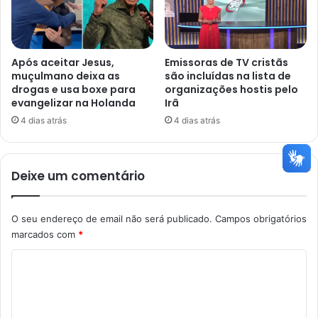
Após aceitar Jesus,
Emissoras de TV cristãs
muçulmano deixa as
são incluídas na lista de
drogas e usa boxe para
organizações hostis pelo
evangelizar na Holanda
Irã
4 dias atrás
4 dias atrás
Deixe um comentário
O seu endereço de email não será publicado.
Campos obrigatórios
marcados com
*
C
o
m