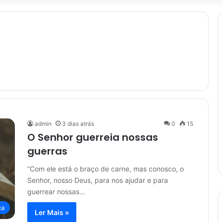
admin
3 dias atrás
0
15
O Senhor guerreia nossas
guerras
“Com ele está o braço de carne, mas conosco, o
Senhor, nosso Deus, para nos ajudar e para
guerrear nossas…
ça
Ler Mais »