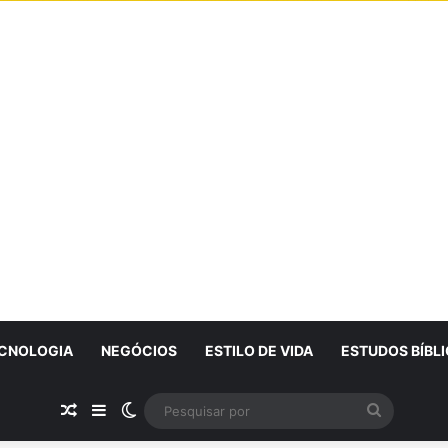
CNOLOGIA
NEGÓCIOS
ESTILO DE VIDA
ESTUDOS BÍBL
Artigo Aleatório
Sidebar
Switch skin
Pesquisa
por