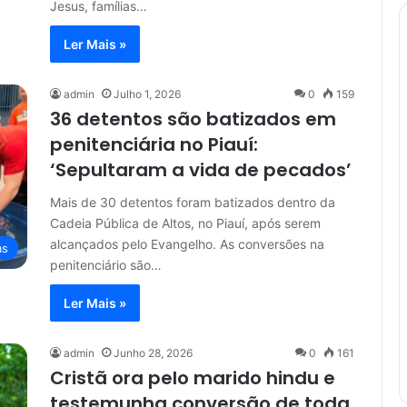
Jesus, famílias…
Ler Mais »
admin
Julho 1, 2026
0
159
36 detentos são batizados em
penitenciária no Piauí:
‘Sepultaram a vida de pecados’
Mais de 30 detentos foram batizados dentro da
Cadeia Pública de Altos, no Piauí, após serem
alcançados pelo Evangelho. As conversões na
as
penitenciário são…
Ler Mais »
admin
Junho 28, 2026
0
161
Cristã ora pelo marido hindu e
testemunha conversão de toda