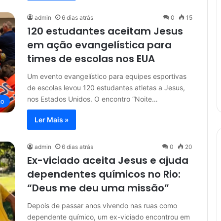
admin
6 dias atrás
0
15
120 estudantes aceitam Jesus
em ação evangelística para
times de escolas nos EUA
Um evento evangelístico para equipes esportivas
de escolas levou 120 estudantes atletas a Jesus,
nos Estados Unidos. O encontro “Noite…
mo
Ler Mais »
admin
6 dias atrás
0
20
Ex-viciado aceita Jesus e ajuda
dependentes químicos no Rio:
“Deus me deu uma missão”
Depois de passar anos vivendo nas ruas como
dependente químico, um ex-viciado encontrou em