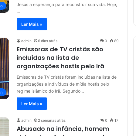
Jesus a esperança para reconstruir sua vida. Hoje,
ão
…
Ler Mais »
admin
6 dias atrás
0
89
Emissoras de TV cristãs são
incluídas na lista de
organizações hostis pelo Irã
Emissoras de TV cristãs foram incluídas na lista de
organizações e indivíduos de mídia hostis pelo
regime islâmico do Irã. Segundo…
an
Ler Mais »
admin
2 semanas atrás
0
17
Abusado na infância, homem