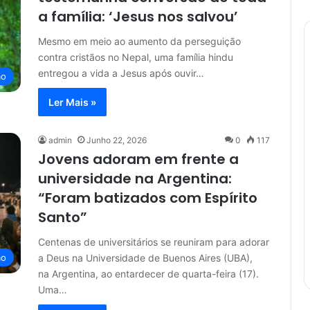
a família: ‘Jesus nos salvou’
Mesmo em meio ao aumento da perseguição
contra cristãos no Nepal, uma família hindu
entregou a vida a Jesus após ouvir…
ão
Ler Mais »
admin
Junho 22, 2026
0
117
Jovens adoram em frente a
universidade na Argentina:
“Foram batizados com Espírito
Santo”
Centenas de universitários se reuniram para adorar
a Deus na Universidade de Buenos Aires (UBA),
ão
na Argentina, ao entardecer de quarta-feira (17).
Uma…