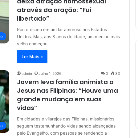
deixa atração homossexual
através da oração: “Fui
libertado”
Ron cresceu em um lar amoroso nos Estados
Unidos. Mas, aos 8 anos de idade, um menino mais
ão
velho começou…
Ler Mais »
admin
Julho 1, 2026
0
33
Jovem leva família animista a
Jesus nas Filipinas: “Houve uma
grande mudança em suas
vidas”
Em cidades e vilarejos das Filipinas, missionários
seguem testemunhando vidas sendo alcançadas
ho
pelo Evangelho, com pessoas se rendendo a