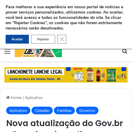
Para melhorar a sua experiência em nosso portal de notícias e
prover serviços personalizados, utilizamos cookies.
Ao aceitar,
você terá acesso a todas as funcionalidades do site. Se clicar
em "Rejeitar Cookies", os cookies que não forem estritamente
necessários serão desativados.
Pastor usa Libras para batizar surda no Maranhão: “O amor de Deus fala todas as línguas”
Close GDPR Cookie Banner
Aceitar
Rejeitar
Menu
Pe
Home
/
Aplicativo
Aplicativo
Cidadão
Famílias
Governo
Nova atualização do Gov.br