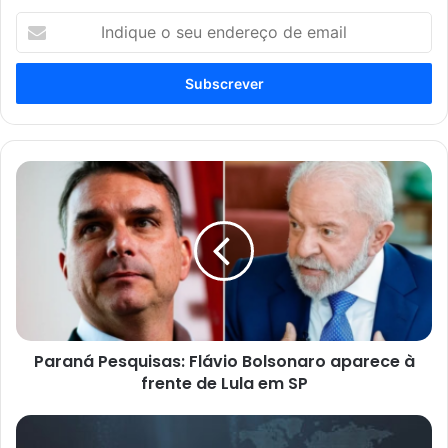
Indique
o
seu
endereço
de
email
Paraná
Pesquisas:
Flávio
Bolsonaro
aparece
à
frente
de
Lula
Paraná Pesquisas: Flávio Bolsonaro aparece à
em
SP
frente de Lula em SP
Enquanto
o