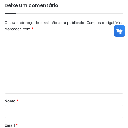
Deixe um comentário
O seu endereço de email não será publicado.
Campos obrigatórios
marcados com
*
C
o
m
e
n
t
á
r
Nome
*
i
o
*
Email
*