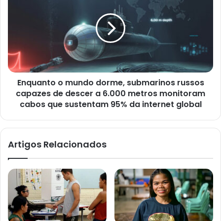
mundo
dorme,
submarinos
russos
capazes
de
descer
Enquanto o mundo dorme, submarinos russos
a
6.000
capazes de descer a 6.000 metros monitoram
metros
cabos que sustentam 95% da internet global
monitoram
cabos
que
Artigos Relacionados
sustentam
95%
da
internet
global