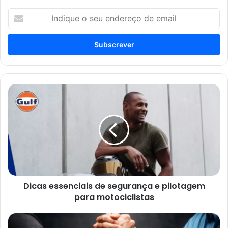
Indique
o
seu
endereço
de
email
Dicas
essenciais
de
segurança
e
pilotagem
para
motociclistas
Dicas essenciais de segurança e pilotagem
para motociclistas
NVIDIA