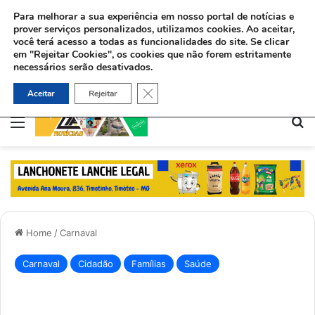
Para melhorar a sua experiência em nosso portal de notícias e
prover serviços personalizados, utilizamos cookies.
Ao aceitar,
você terá acesso a todas as funcionalidades do site. Se clicar
em "Rejeitar Cookies", os cookies que não forem estritamente
necessários serão desativados.
Ex-viciado aceita Jesus e ajuda dependentes químicos no Rio: “Deus me deu uma missão”
Close GDPR Cookie Banner
Aceitar
Rejeitar
Menu
Pe
Home
/
Carnaval
Carnaval
Cidadão
Famílias
Saúde