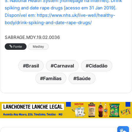
5. National Health System [homepage na internet]. Drink
spiking and date rape drugs [acesso em 31 Jan 2019].
Disponível em: https://www.nhs.uk/live-well/healthy-
body/drink-spiking-and-date-rape-drugs/
SABRAGE.MDY.19.02.0036
Fonte
Medley
Brasil
Carnaval
Cidadão
Famílias
Saúde