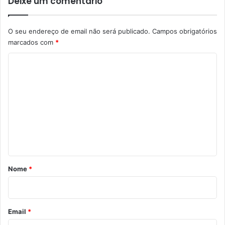
Deixe um comentário
O seu endereço de email não será publicado.
Campos obrigatórios
marcados com
*
C
o
m
e
n
t
á
r
Nome
*
i
o
*
Email
*