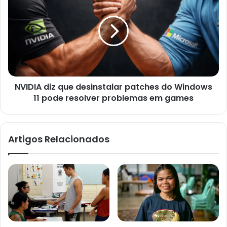
diz
que
desinstalar
patches
do
Windows
11
pode
NVIDIA diz que desinstalar patches do Windows
resolver
problemas
11 pode resolver problemas em games
em
games
Artigos Relacionados