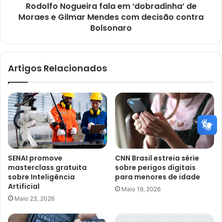
Rodolfo Nogueira fala em ‘dobradinha’ de
Mendes
com
Moraes e Gilmar Mendes com decisão contra
decisão
Bolsonaro
contra
Bolsonaro
Artigos Relacionados
SENAI promove
CNN Brasil estreia série
masterclass gratuita
sobre perigos digitais
sobre Inteligência
para menores de idade
Artificial
Maio 19, 2026
Maio 23, 2026