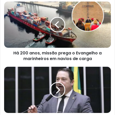
Há
200
anos,
missão
prega
o
Evangelho
a
marinheiros
Há 200 anos, missão prega o Evangelho a
em
navios
marinheiros em navios de carga
de
carga
Rodolfo
Nogueira
fala
em
‘dobradinha’
de
Moraes
e
Gilmar