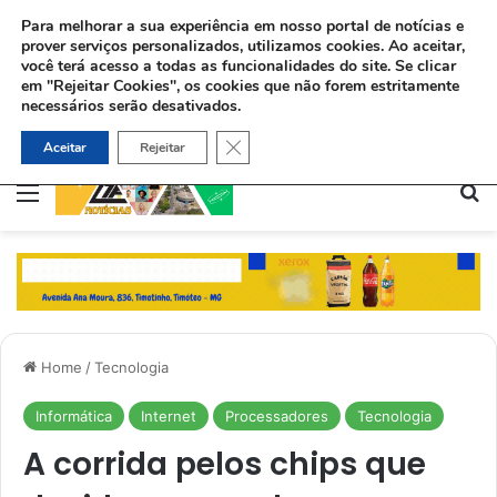
Para melhorar a sua experiência em nosso portal de notícias e
prover serviços personalizados, utilizamos cookies.
Ao aceitar,
você terá acesso a todas as funcionalidades do site. Se clicar
em "Rejeitar Cookies", os cookies que não forem estritamente
necessários serão desativados.
Emissoras de TV cristãs são incluídas na lista de organizações hostis pelo Irã
Close GDPR Cookie Banner
Aceitar
Rejeitar
Menu
Pe
Home
/
Tecnologia
Informática
Internet
Processadores
Tecnologia
A corrida pelos chips que