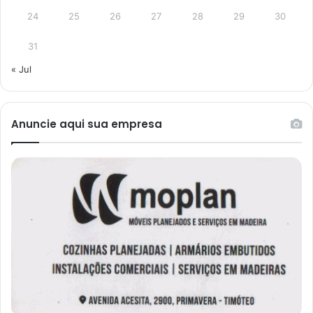
24
25
26
27
28
29
30
31
« Jul
Anuncie aqui sua empresa