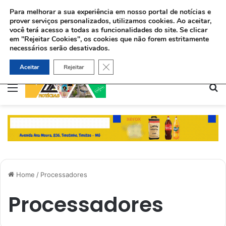
Para melhorar a sua experiência em nosso portal de notícias e
prover serviços personalizados, utilizamos cookies.
Ao aceitar,
você terá acesso a todas as funcionalidades do site. Se clicar
em "Rejeitar Cookies", os cookies que não forem estritamente
necessários serão desativados.
Sinédrio faz petição formal a Deus pela revelação do Messias e construção do 3º Templo
Close GDPR Cookie Banner
Aceitar
Rejeitar
Menu
Pe
Home
/
Processadores
Processadores