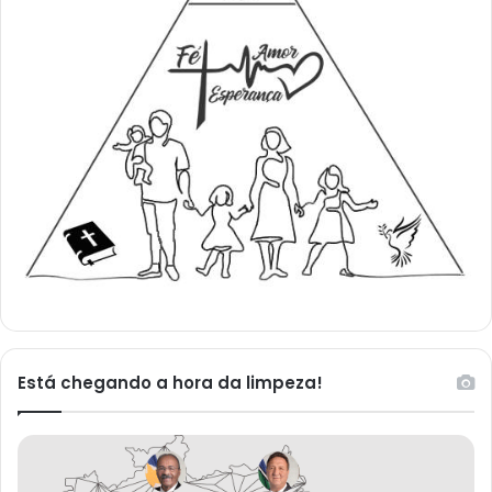
Está chegando a hora da limpeza!