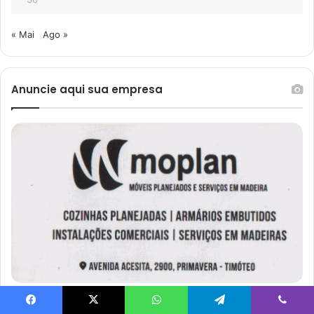
« Mai
Ago »
Anuncie aqui sua empresa
Facebook
X
WhatsApp
Telegram
Viber