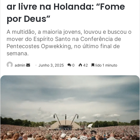
ar livre na Holanda: “Fome
por Deus”
A multidão, a maioria jovens, louvou e buscou o
mover do Espírito Santo na Conferência de
Pentecostes Opwekking, no último final de
semana.
Send
admin
Junho 3, 2025
0
42
lido 1 minuto
an
email