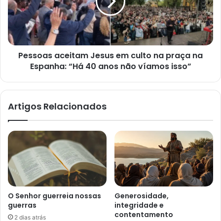
culto
na
praça
na
Espanha:
Pessoas aceitam Jesus em culto na praça na
“Há
40
Espanha: “Há 40 anos não víamos isso”
anos
não
víamos
Artigos Relacionados
isso”
O Senhor guerreia nossas
Generosidade,
guerras
integridade e
contentamento
2 dias atrás