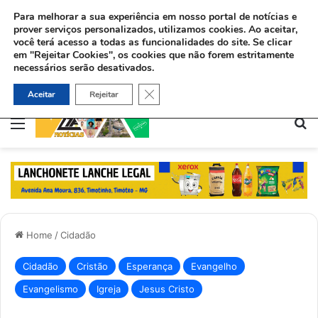
Para melhorar a sua experiência em nosso portal de notícias e
prover serviços personalizados, utilizamos cookies.
Ao aceitar,
você terá acesso a todas as funcionalidades do site. Se clicar
em "Rejeitar Cookies", os cookies que não forem estritamente
necessários serão desativados.
Ex-viciado aceita Jesus e ajuda dependentes químicos no Rio: “Deus me deu uma missão”
Close GDPR Cookie Banner
Aceitar
Rejeitar
Menu
Pe
Home
/
Cidadão
Cidadão
Cristão
Esperança
Evangelho
Evangelismo
Igreja
Jesus Cristo