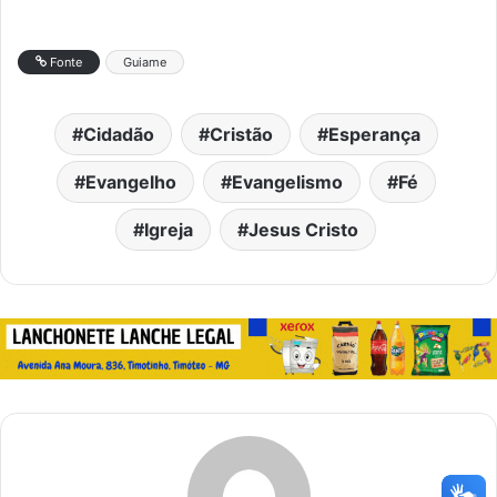
Fonte
Guiame
Cidadão
Cristão
Esperança
Evangelho
Evangelismo
Fé
Igreja
Jesus Cristo