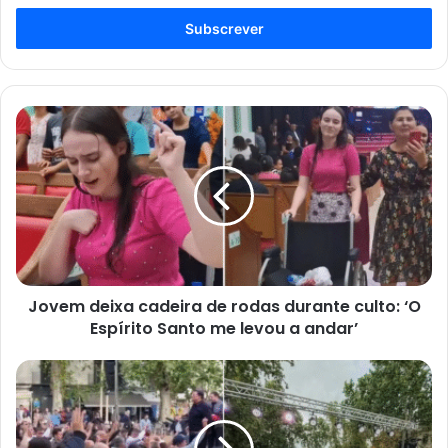
seu
endereço
de
email
Jovem
deixa
cadeira
de
rodas
durante
culto:
‘O
Espírito
Jovem deixa cadeira de rodas durante culto: ‘O
Santo
me
Espírito Santo me levou a andar’
levou
a
Pessoas
andar’
aceitam
Jesus
em