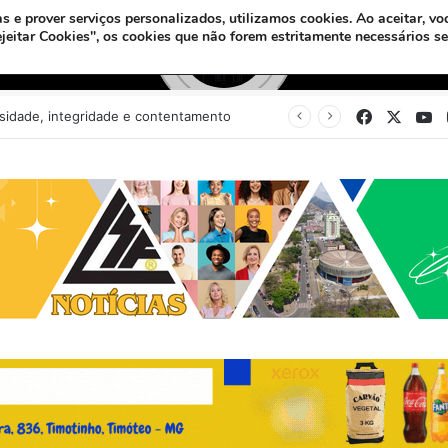
s e prover serviços personalizados, utilizamos cookies.
Ao aceitar, vo
ejeitar Cookies", os cookies que não forem estritamente necessários s
Facebook
X
Y
Pastor usa Libras para batizar surda no Maranhão: “O amor de Deus fala todas as línguas”