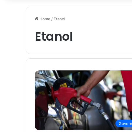
Home
/
Etanol
Etanol
Gover