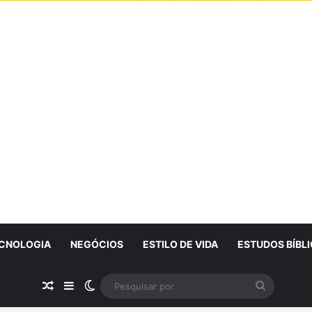
CNOLOGIA
NEGÓCIOS
ESTILO DE VIDA
ESTUDOS BÍBL
Artigo Aleatório
Sidebar
Switch skin
Pesquisa
por