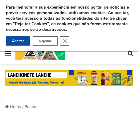
Para melhorar a sua experiência em nosso portal de notícias e
prover serviços personalizados, utilizamos cookies.
Ao aceitar,
você terá acesso a todas as funcionalidades do site. Se clicar
em "Rejeitar Cookies", os cookies que não forem estritamente
necessários serão desativados.
Sinédrio faz petição formal a Deus pela revelação do Messias e construção do 3º Templo
Close GDPR Cookie Banner
Aceitar
Rejeitar
Menu
Pe
Home
/
Bancos