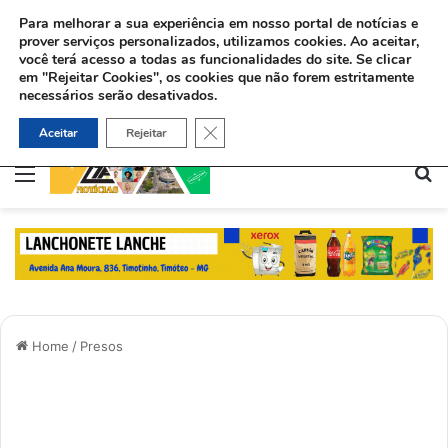
Para melhorar a sua experiência em nosso portal de notícias e
prover serviços personalizados, utilizamos cookies.
Ao aceitar,
você terá acesso a todas as funcionalidades do site. Se clicar
em "Rejeitar Cookies", os cookies que não forem estritamente
necessários serão desativados.
Pastor usa Libras para batizar surda no Maranhão: “O amor de Deus fala todas as línguas”
Close GDPR Cookie Banner
Aceitar
Rejeitar
Menu
Pe
Home
/
Presos