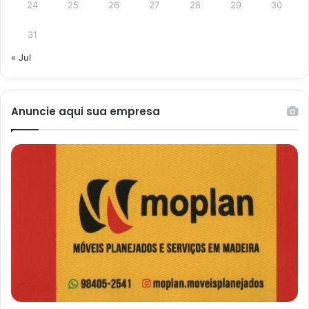
24
25
26
27
28
29
30
31
« Jul
Anuncie aqui sua empresa