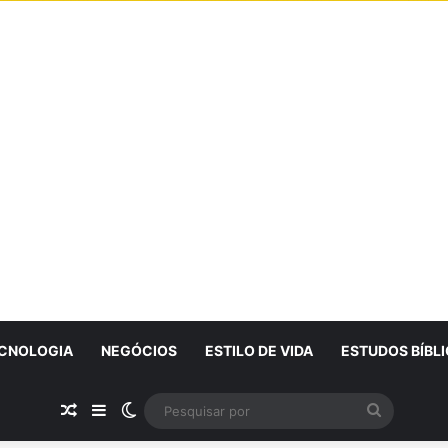
CNOLOGIA
NEGÓCIOS
ESTILO DE VIDA
ESTUDOS BÍBL
Artigo Aleatório
Sidebar
Switch skin
Pesquisa
por