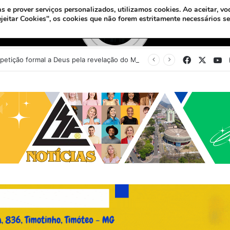
s e prover serviços personalizados, utilizamos cookies.
Ao aceitar, vo
ejeitar Cookies", os cookies que não forem estritamente necessários s
Facebook
X
Y
Sinédrio faz petição formal a Deus pela revelação do Messias e construção do 3º Templo