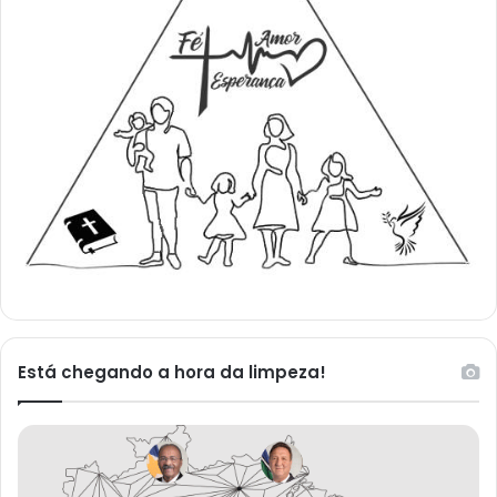
Está chegando a hora da limpeza!