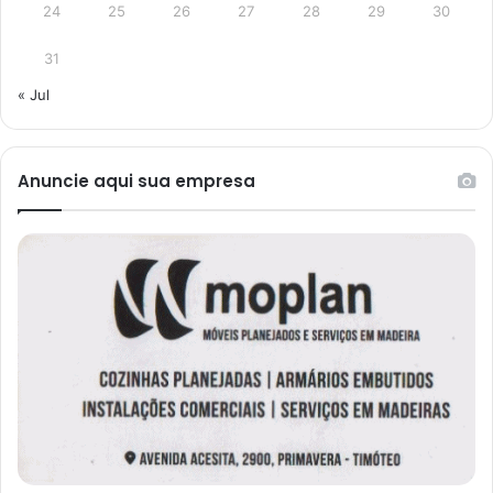
24
25
26
27
28
29
30
31
« Jul
Anuncie aqui sua empresa