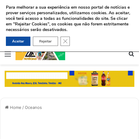
Para melhorar a sua experiência em nosso portal de notícias e
prover serviços personalizados, utilizamos cookies.
Ao aceitar,
você terá acesso a todas as funcionalidades do site. Se clicar
em "Rejeitar Cookies", os cookies que não forem estritamente
necessários serão desativados.
Sinédrio faz petição formal a Deus pela revelação do Messias e construção do 3º Templo
Close GDPR Cookie Banner
Aceitar
Rejeitar
Menu
Pe
Home
/
Oceanos