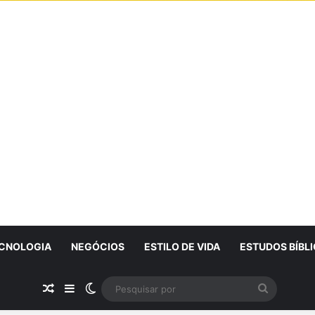
CNOLOGIA
NEGÓCIOS
ESTILO DE VIDA
ESTUDOS BÍBL
Artigo Aleatório
Sidebar
Switch skin
Pesquisa
por