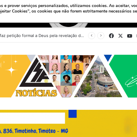
s e prover serviços personalizados, utilizamos cookies.
Ao aceitar, vo
ejeitar Cookies", os cookies que não forem estritamente necessários s
Facebook
X
Y
Sinédrio faz petição formal a Deus pela revelação do Messias e construção do 3º Templo