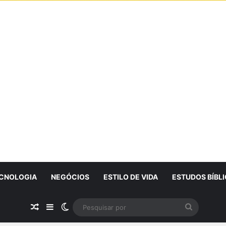
CNOLOGIA
NEGÓCIOS
ESTILO DE VIDA
ESTUDOS BÍBL
Artigo Aleatório
Sidebar
Switch skin
Pesquisa
por