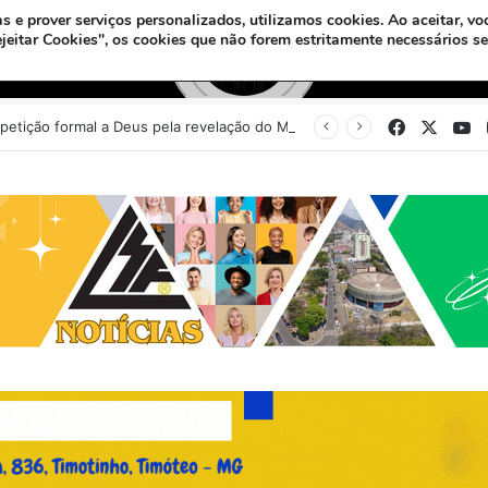
s e prover serviços personalizados, utilizamos cookies.
Ao aceitar, vo
ejeitar Cookies", os cookies que não forem estritamente necessários s
Facebook
X
Y
Sinédrio faz petição formal a Deus pela revelação do Messias e construção do 3º Templo