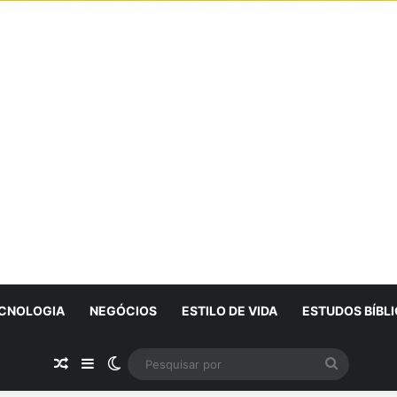
CNOLOGIA
NEGÓCIOS
ESTILO DE VIDA
ESTUDOS BÍBL
Artigo Aleatório
Sidebar
Switch skin
Pesquisa
por