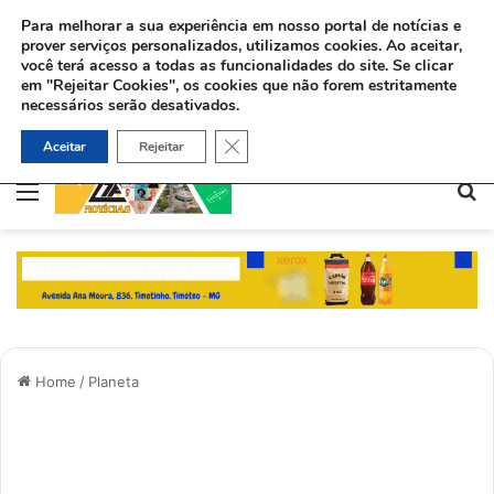
Para melhorar a sua experiência em nosso portal de notícias e
prover serviços personalizados, utilizamos cookies.
Ao aceitar,
você terá acesso a todas as funcionalidades do site. Se clicar
em "Rejeitar Cookies", os cookies que não forem estritamente
necessários serão desativados.
Sinédrio faz petição formal a Deus pela revelação do Messias e construção do 3º Templo
Close GDPR Cookie Banner
Aceitar
Rejeitar
Menu
Pe
Home
/
Planeta