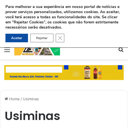
Para melhorar a sua experiência em nosso portal de notícias e
prover serviços personalizados, utilizamos cookies.
Ao aceitar,
você terá acesso a todas as funcionalidades do site. Se clicar
em "Rejeitar Cookies", os cookies que não forem estritamente
necessários serão desativados.
Sinédrio faz petição formal a Deus pela revelação do Messias e construção do 3º Templo
Close GDPR Cookie Banner
Aceitar
Rejeitar
Menu
Pe
Home
/
Usiminas
Usiminas