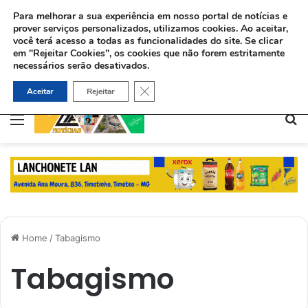
Para melhorar a sua experiência em nosso portal de notícias e
prover serviços personalizados, utilizamos cookies.
Ao aceitar,
você terá acesso a todas as funcionalidades do site. Se clicar
em "Rejeitar Cookies", os cookies que não forem estritamente
necessários serão desativados.
Sinédrio faz petição formal a Deus pela revelação do Messias e construção do 3º Templo
Close GDPR Cookie Banner
Aceitar
Rejeitar
Menu
Pe
Home
/
Tabagismo
Tabagismo