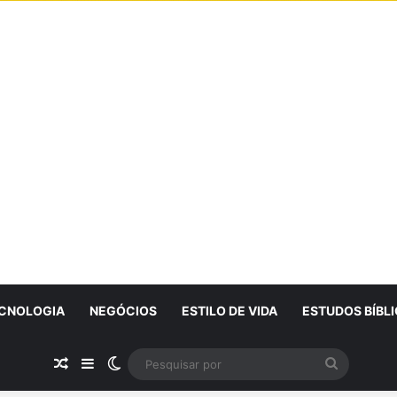
CNOLOGIA
NEGÓCIOS
ESTILO DE VIDA
ESTUDOS BÍBL
Artigo Aleatório
Sidebar
Switch skin
Pesquisa
por