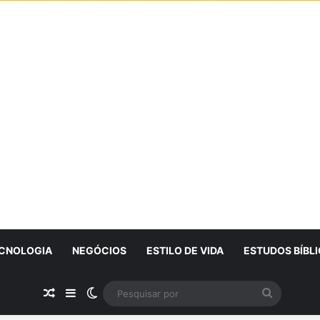
CNOLOGIA
NEGÓCIOS
ESTILO DE VIDA
ESTUDOS BÍBL
Artigo Aleatório
Sidebar
Switch skin
Pesquisa
por