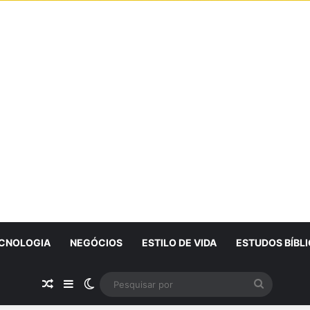
CNOLOGIA
NEGÓCIOS
ESTILO DE VIDA
ESTUDOS BÍBL
Artigo Aleatório
Sidebar
Switch skin
Pesquisa
por