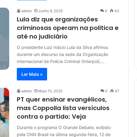
admin
Junho 9, 2025
0
43
Lula diz que organizações
criminosas operam na politica e
até no judiciário
O presidente Luiz Inácio Lula da Silva afirmou
durante um discurso na sede da Organização
Internacional de Polícia Criminal (Interpol),…
Ler Mais »
admin
Maio 15, 2025
0
47
PT quer ensinar evangélicos,
mas Coppolla lista versículos
contra o partido; Veja
Durante o programa O Grande Debate, exibido
pela CNN Brasil na última segunda-feira, 12 de