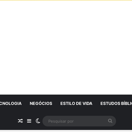
CNOLOGIA
NEGÓCIOS
ESTILO DE VIDA
ESTUDOS BÍBL
Artigo Aleatório
Sidebar
Switch skin
Pesquisa
por