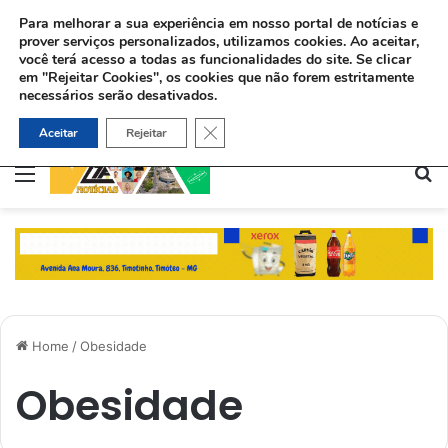
Para melhorar a sua experiência em nosso portal de notícias e
prover serviços personalizados, utilizamos cookies.
Ao aceitar,
você terá acesso a todas as funcionalidades do site. Se clicar
em "Rejeitar Cookies", os cookies que não forem estritamente
necessários serão desativados.
Sinédrio faz petição formal a Deus pela revelação do Messias e construção do 3º Templo
Close GDPR Cookie Banner
Aceitar
Rejeitar
Menu
Pe
Home
/
Obesidade
Obesidade