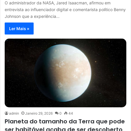
O administrador da NASA, Jared Isaacman, afirmou em
entrevista ao influenciador digital e comentarista político Benny
Johnson que a experiência…
Ler Mais »
admin
Janeiro 29, 2026
0
44
Planeta do tamanho da Terra que pode
ser habitável acaba de ser descoberto