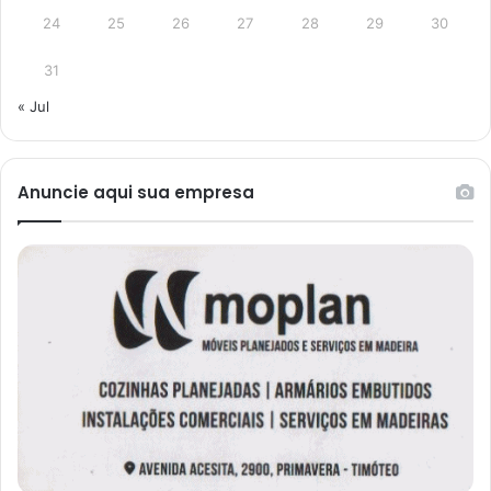
24
25
26
27
28
29
30
31
« Jul
Anuncie aqui sua empresa