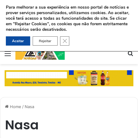
Para melhorar a sua experiência em nosso portal de notícias e
prover serviços personalizados, utilizamos cookies.
Ao aceitar,
você terá acesso a todas as funcionalidades do site. Se clicar
em "Rejeitar Cookies", os cookies que não forem estritamente
necessários serão desativados.
Sinédrio faz petição formal a Deus pela revelação do Messias e construção do 3º Templo
Close GDPR Cookie Banner
Aceitar
Rejeitar
Menu
Pe
Home
/
Nasa
Nasa