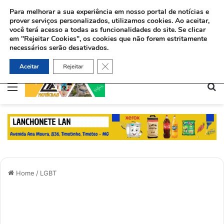
Para melhorar a sua experiência em nosso portal de notícias e
prover serviços personalizados, utilizamos cookies.
Ao aceitar,
você terá acesso a todas as funcionalidades do site. Se clicar
em "Rejeitar Cookies", os cookies que não forem estritamente
necessários serão desativados.
Sinédrio faz petição formal a Deus pela revelação do Messias e construção do 3º Templo
Close GDPR Cookie Banner
Aceitar
Rejeitar
Menu
Pe
Home
/
LGBT