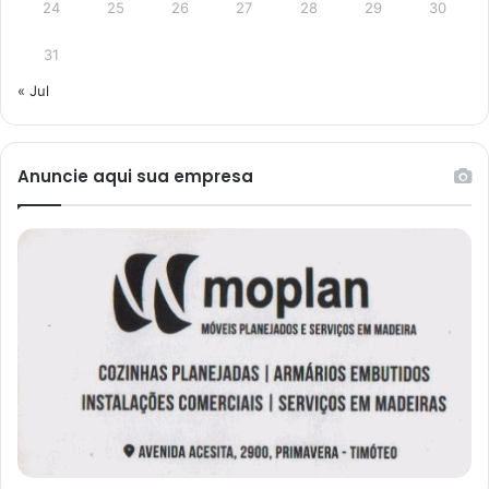
24
25
26
27
28
29
30
31
« Jul
Anuncie aqui sua empresa