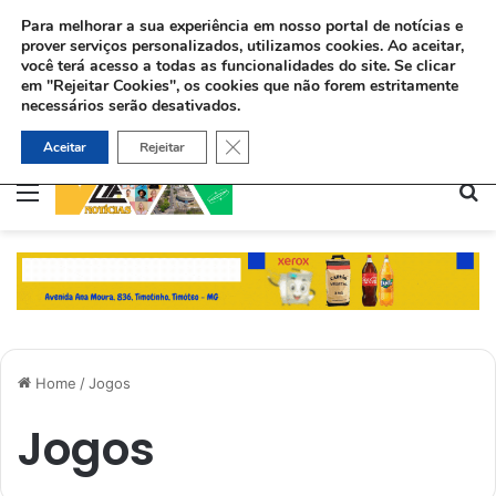
Para melhorar a sua experiência em nosso portal de notícias e
prover serviços personalizados, utilizamos cookies.
Ao aceitar,
você terá acesso a todas as funcionalidades do site. Se clicar
em "Rejeitar Cookies", os cookies que não forem estritamente
necessários serão desativados.
Sinédrio faz petição formal a Deus pela revelação do Messias e construção do 3º Templo
Close GDPR Cookie Banner
Aceitar
Rejeitar
Menu
Pe
Home
/
Jogos
Jogos