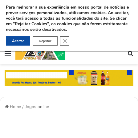
Para melhorar a sua experiência em nosso portal de notícias e
prover serviços personalizados, utilizamos cookies.
Ao aceitar,
você terá acesso a todas as funcionalidades do site. Se clicar
em "Rejeitar Cookies", os cookies que não forem estritamente
necessários serão desativados.
Sinédrio faz petição formal a Deus pela revelação do Messias e construção do 3º Templo
Close GDPR Cookie Banner
Aceitar
Rejeitar
Menu
Pe
Home
/
Jogos online