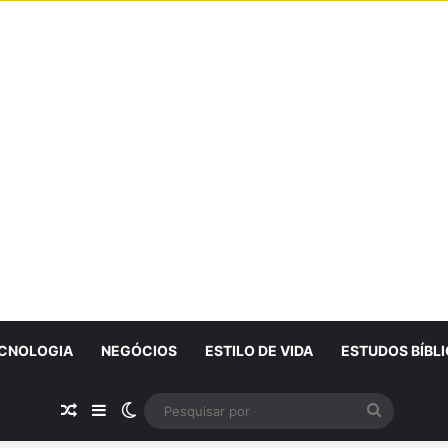
CNOLOGIA
NEGÓCIOS
ESTILO DE VIDA
ESTUDOS BÍBL
Artigo Aleatório
Sidebar
Switch skin
Pesquisa
por