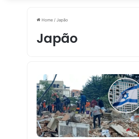
Home
/
Japão
Japão