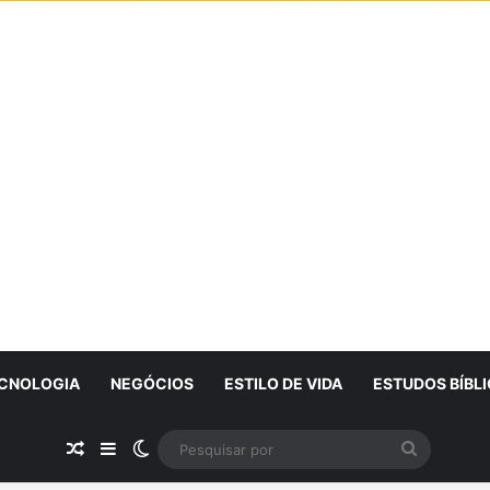
CNOLOGIA
NEGÓCIOS
ESTILO DE VIDA
ESTUDOS BÍBL
Artigo Aleatório
Sidebar
Switch skin
Pesquisa
por