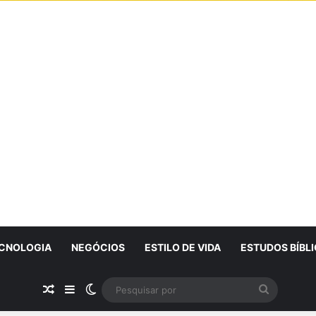
CNOLOGIA
NEGÓCIOS
ESTILO DE VIDA
ESTUDOS BÍBL
Artigo Aleatório
Sidebar
Switch skin
Pesquisa
por