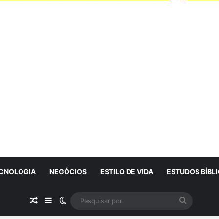
CNOLOGIA
NEGÓCIOS
ESTILO DE VIDA
ESTUDOS BÍBL
Artigo Aleatório
Sidebar
Switch skin
Pesquisa
por