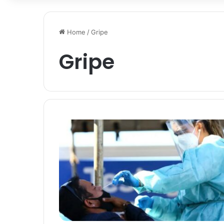
Home
/
Gripe
Gripe