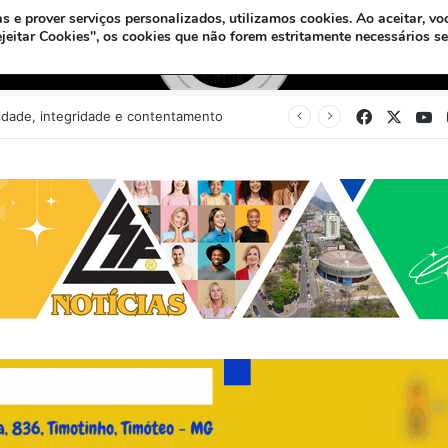
s e prover serviços personalizados, utilizamos cookies.
Ao aceitar, vo
ejeitar Cookies", os cookies que não forem estritamente necessários s
Facebook
X
Y
Pastor usa Libras para batizar surda no Maranhão: “O amor de Deus fala todas as línguas”