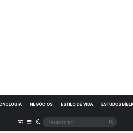
CNOLOGIA
NEGÓCIOS
ESTILO DE VIDA
ESTUDOS BÍBL
Artigo Aleatório
Sidebar
Switch skin
Pesquisa
por