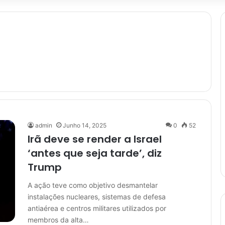
admin
Junho 14, 2025
0
52
Irã deve se render a Israel
‘antes que seja tarde’, diz
Trump
A ação teve como objetivo desmantelar
instalações nucleares, sistemas de defesa
antiaérea e centros militares utilizados por
membros da alta…