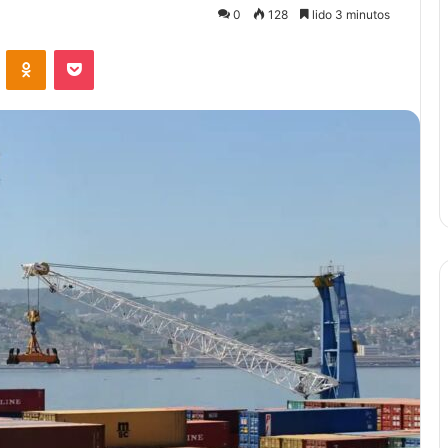
0
128
lido 3 minutos
VKontakte
Odnoklassniki
Pocket