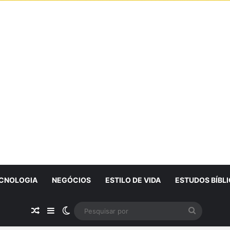
CNOLOGIA
NEGÓCIOS
ESTILO DE VIDA
ESTUDOS BÍBL
Artigo Aleatório
Sidebar
Switch skin
Pesquisa
por