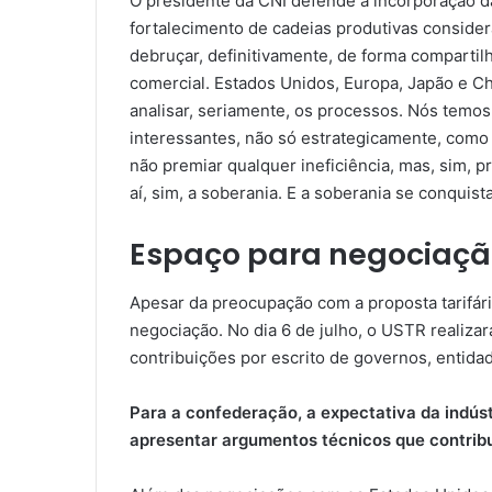
O presidente da CNI defende a incorporação da 
fortalecimento de cadeias produtivas considera
debruçar, definitivamente, de forma compartil
comercial. Estados Unidos, Europa, Japão e C
analisar, seriamente, os processos. Nós temo
interessantes, não só estrategicamente, com
não premiar qualquer ineficiência, mas, sim, p
aí, sim, a soberania. E a soberania se conquis
Espaço para negociaç
Apesar da preocupação com a proposta tarifária
negociação. No dia 6 de julho, o USTR realizar
contribuições por escrito de governos, entida
Para a confederação, a expectativa da indústr
apresentar argumentos técnicos que contrib