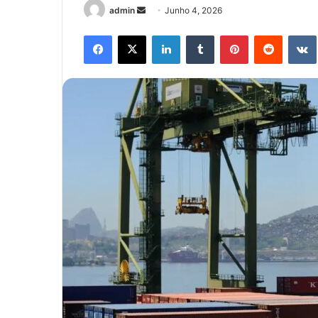
Send
admin
Junho 4, 2026
an
Facebook
X
LinkedIn
Tumblr
Pinterest
Reddit
email