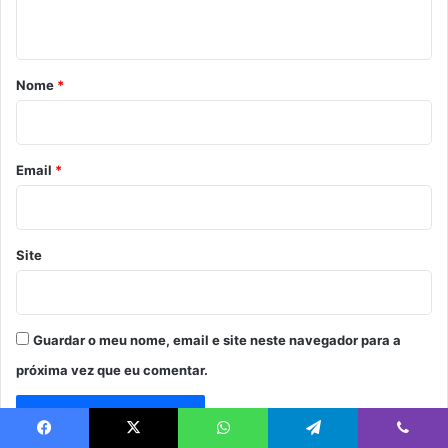
t
á
r
Nome
*
i
o
*
Email
*
Site
Guardar o meu nome, email e site neste navegador para a
próxima vez que eu comentar.
Facebook
X
WhatsApp
Telegram
Viber