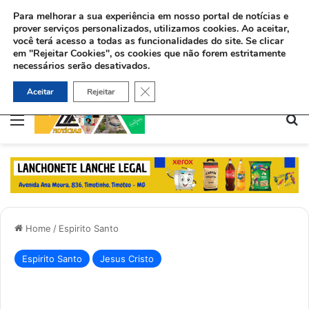
Para melhorar a sua experiência em nosso portal de notícias e
prover serviços personalizados, utilizamos cookies.
Ao aceitar,
você terá acesso a todas as funcionalidades do site. Se clicar
em "Rejeitar Cookies", os cookies que não forem estritamente
necessários serão desativados.
Ex-viciado aceita Jesus e ajuda dependentes químicos no Rio: “Deus me deu uma missão”
Close GDPR Cookie Banner
Aceitar
Rejeitar
Menu
Pe
Home
/
Espirito Santo
Espirito Santo
Jesus Cristo