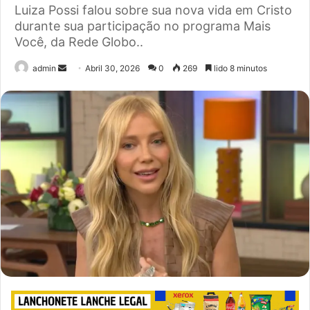
Luiza Possi falou sobre sua nova vida em Cristo
durante sua participação no programa Mais
Você, da Rede Globo..
Send
admin
Abril 30, 2026
0
269
lido 8 minutos
an
email