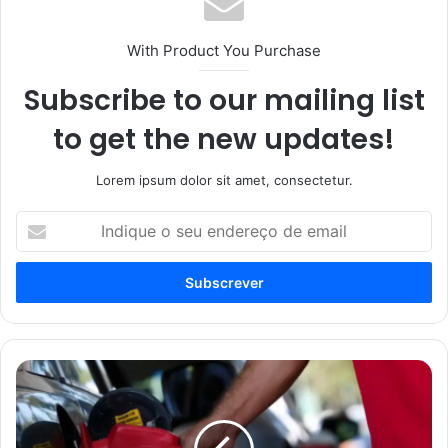
With Product You Purchase
Subscribe to our mailing list
to get the new updates!
Lorem ipsum dolor sit amet, consectetur.
Indique
o
seu
endereço
de
email
Governo
deve
aumentar
mistura