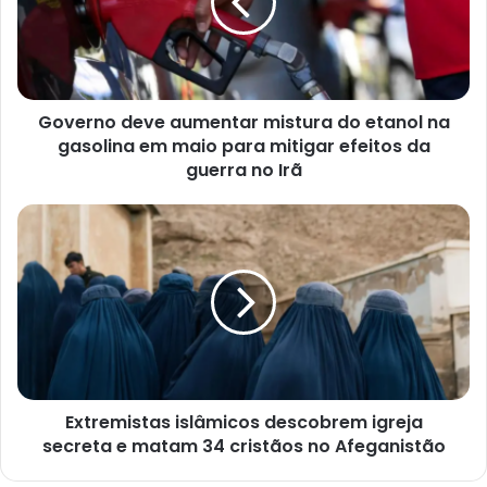
do
etanol
na
gasolina
em
Governo deve aumentar mistura do etanol na
maio
para
gasolina em maio para mitigar efeitos da
mitigar
guerra no Irã
efeitos
da
Extremistas
guerra
islâmicos
no
descobrem
Irã
igreja
secreta
e
matam
34
cristãos
Extremistas islâmicos descobrem igreja
no
Afeganistão
secreta e matam 34 cristãos no Afeganistão