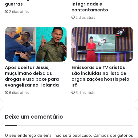
guerras
integridade e
contentamento
2 dias atrás
2 dias atrás
Após aceitar Jesus,
Emissoras de TV cristãs
muçulmano deixa as
são incluídas na lista de
drogas e usa boxe para
organizações hostis pelo
evangelizar na Holanda
Irã
6 dias atrás
6 dias atrás
Deixe um comentário
O seu endereço de email não será publicado.
Campos obrigatórios