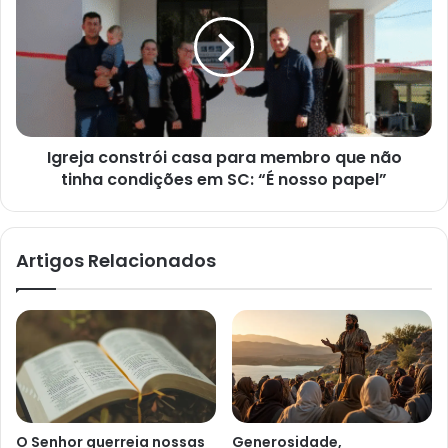
casa
para
membro
que
não
tinha
condições
Igreja constrói casa para membro que não
em
SC:
tinha condições em SC: “É nosso papel”
“É
nosso
papel”
Artigos Relacionados
O Senhor guerreia nossas
Generosidade,