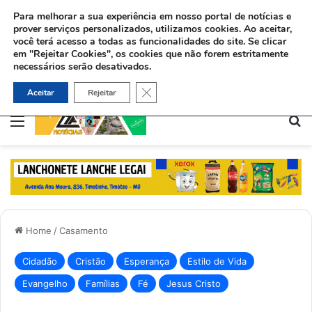
Para melhorar a sua experiência em nosso portal de notícias e
prover serviços personalizados, utilizamos cookies.
Ao aceitar,
você terá acesso a todas as funcionalidades do site. Se clicar
em "Rejeitar Cookies", os cookies que não forem estritamente
necessários serão desativados.
Ex-viciado aceita Jesus e ajuda dependentes químicos no Rio: “Deus me deu uma missão”
Close GDPR Cookie Banner
Aceitar
Rejeitar
Menu
Pe
Home
/
Casamento
Cidadão
Cristão
Esperança
Estilo de Vida
Evangelho
Famílias
Fé
Jesus Cristo