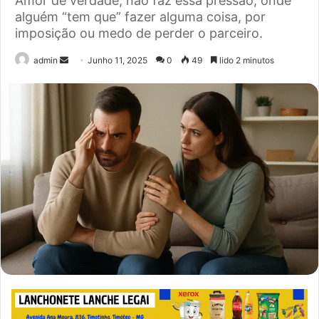
Amor de verdade, não faz essa pressão, onde
alguém “tem que” fazer alguma coisa, por
imposição ou medo de perder o parceiro.
Send
admin
Junho 11, 2025
0
49
lido 2 minutos
an
email