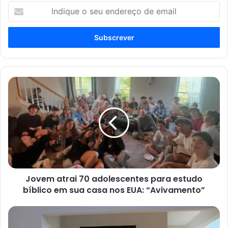
Indique
o
seu
endereço
de
email
Jovem
atrai
70
adolescentes
para
estudo
bíblico
em
sua
Jovem atrai 70 adolescentes para estudo
casa
nos
bíblico em sua casa nos EUA: “Avivamento”
EUA:
“Avivamento”
Igreja
constrói