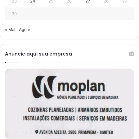
23
24
25
26
27
28
29
30
« Mai
Ago »
Anuncie aqui sua empresa