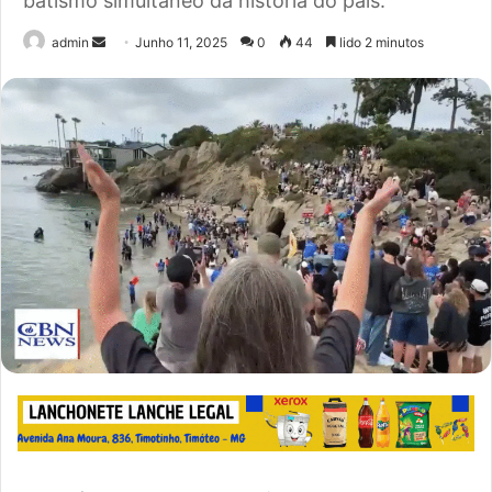
batismo simultâneo da história do país.
Send
admin
Junho 11, 2025
0
44
lido 2 minutos
an
email