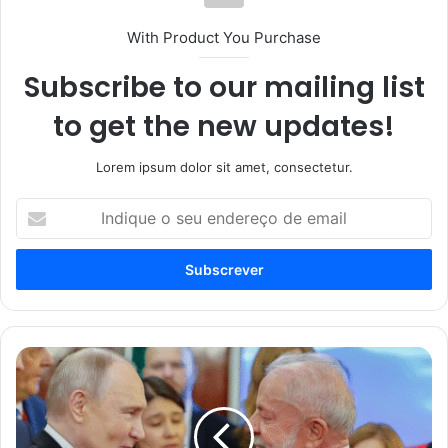
With Product You Purchase
Subscribe to our mailing list
to get the new updates!
Lorem ipsum dolor sit amet, consectetur.
Indique
o
seu
endereço
de
email
Tribunal
Penal
Internacional
pressiona
Brasil