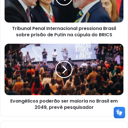
sobre
prisão
de
Putin
Tribunal Penal Internacional pressiona Brasil
na
cúpula
sobre prisão de Putin na cúpula do BRICS
do
BRICS
Evangélicos
poderão
ser
maioria
no
Brasil
em
2049,
prevê
Evangélicos poderão ser maioria no Brasil em
pesquisador
2049, prevê pesquisador