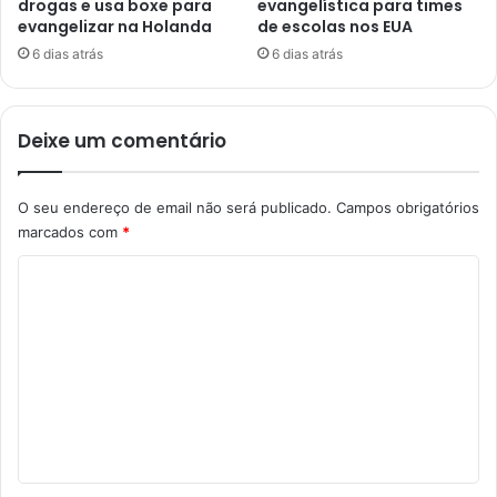
drogas e usa boxe para
evangelística para times
evangelizar na Holanda
de escolas nos EUA
6 dias atrás
6 dias atrás
Deixe um comentário
O seu endereço de email não será publicado.
Campos obrigatórios
marcados com
*
C
o
m
e
n
t
á