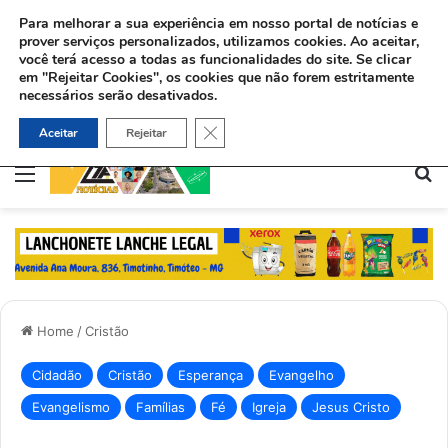
Para melhorar a sua experiência em nosso portal de notícias e
prover serviços personalizados, utilizamos cookies.
Ao aceitar,
você terá acesso a todas as funcionalidades do site. Se clicar
em "Rejeitar Cookies", os cookies que não forem estritamente
necessários serão desativados.
Após aceitar Jesus, muçulmano deixa as drogas e usa boxe para evangelizar na Holanda
Close GDPR Cookie Banner
Aceitar
Rejeitar
Menu
Pe
Home
/
Cristão
Cidadão
Cristão
Esperança
Evangelho
Evangelismo
Famílias
Fé
Igreja
Jesus Cristo