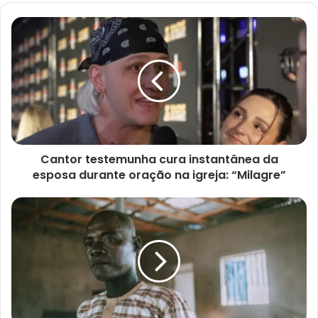
Cantor
testemunha
cura
instantânea
da
esposa
durante
oração
na
Cantor testemunha cura instantânea da
igreja:
“Milagre”
esposa durante oração na igreja: “Milagre”
‘Oro
pela
paz’:
Pastor
relata
desafios
da
Nigéria,