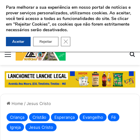
Para melhorar a sua experiência em nosso portal de notícias e
prover serviços personalizados, utilizamos cookies.
Ao aceitar,
você terá acesso a todas as funcionalidades do site. Se clicar
em "Rejeitar Cookies", os cookies que não forem estritamente
necessários serão desativados.
Ex-viciado aceita Jesus e ajuda dependentes químicos no Rio: “Deus me deu uma missão”
Close GDPR Cookie Banner
Aceitar
Rejeitar
Menu
Pe
Home
/
Jesus Cristo
Criança
Cristão
Esperança
Evangelho
Fé
Igreja
Jesus Cristo