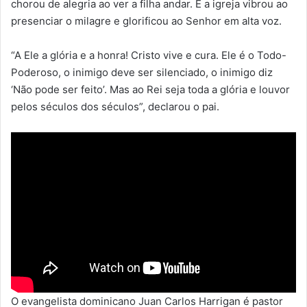
chorou de alegria ao ver a filha andar. E a igreja vibrou ao
presenciar o milagre e glorificou ao Senhor em alta voz.
“A Ele a glória e a honra! Cristo vive e cura. Ele é o Todo-
Poderoso, o inimigo deve ser silenciado, o inimigo diz
‘Não pode ser feito’. Mas ao Rei seja toda a glória e louvor
pelos séculos dos séculos”, declarou o pai.
O evangelista dominicano Juan Carlos Harrigan é pastor