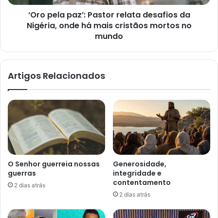
onde
‘Oro pela paz’: Pastor relata desafios da
há
mais
Nigéria, onde há mais cristãos mortos no
cristãos
mundo
mortos
no
mundo
Artigos Relacionados
O Senhor guerreia nossas
Generosidade,
guerras
integridade e
contentamento
2 dias atrás
2 dias atrás