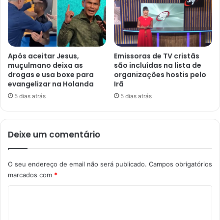
Após aceitar Jesus,
Emissoras de TV cristãs
muçulmano deixa as
são incluídas na lista de
drogas e usa boxe para
organizações hostis pelo
evangelizar na Holanda
Irã
5 dias atrás
5 dias atrás
Deixe um comentário
O seu endereço de email não será publicado.
Campos obrigatórios
marcados com
*
C
o