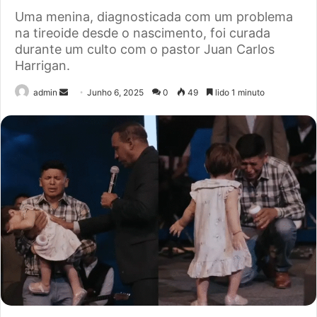
Uma menina, diagnosticada com um problema
na tireoide desde o nascimento, foi curada
durante um culto com o pastor Juan Carlos
Harrigan.
Send
admin
Junho 6, 2025
0
49
lido 1 minuto
an
email