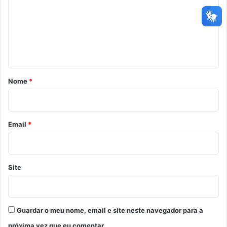
m
e
n
t
á
r
Nome
*
i
o
*
Email
*
Site
Guardar o meu nome, email e site neste navegador para a
próxima vez que eu comentar.