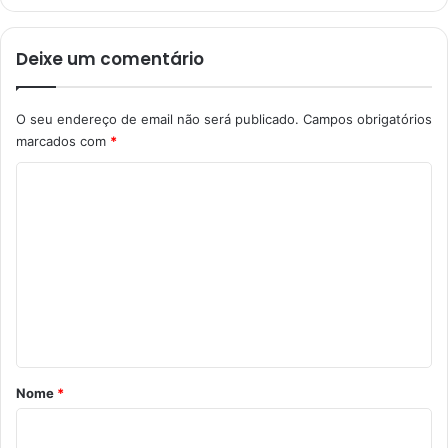
Deixe um comentário
O seu endereço de email não será publicado.
Campos obrigatórios
marcados com
*
C
o
m
e
n
t
á
r
Nome
*
i
o