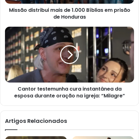
de
Missão distribui mais de 1.000 Bíblias em prisão
Honduras
de Honduras
Cantor
testemunha
cura
instantânea
da
esposa
durante
oração
na
Cantor testemunha cura instantânea da
igreja:
“Milagre”
esposa durante oração na igreja: “Milagre”
Artigos Relacionados