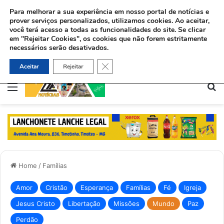
Para melhorar a sua experiência em nosso portal de notícias e
prover serviços personalizados, utilizamos cookies.
Ao aceitar,
você terá acesso a todas as funcionalidades do site. Se clicar
em "Rejeitar Cookies", os cookies que não forem estritamente
necessários serão desativados.
Ex-viciado aceita Jesus e ajuda dependentes químicos no Rio: “Deus me deu uma missão”
Close GDPR Cookie Banner
Aceitar
Rejeitar
Menu
Pe
Home
/
Famílias
Amor
Cristão
Esperança
Famílias
Fé
Igreja
Jesus Cristo
Libertação
Missões
Mundo
Paz
Perdão