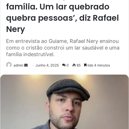
família. Um lar quebrado
quebra pessoas’, diz Rafael
Nery
Em entrevista ao Guiame, Rafael Nery ensinou
como o cristão constroi um lar saudável e uma
família indestrutível.
Send
admin
Junho 4, 2025
0
85
lido 4 minutos
an
email