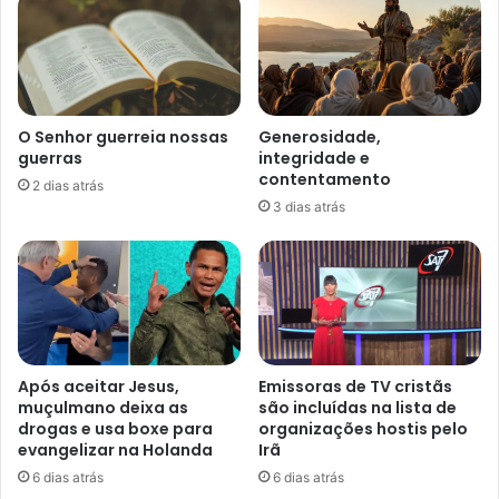
O Senhor guerreia nossas
Generosidade,
guerras
integridade e
contentamento
2 dias atrás
3 dias atrás
Após aceitar Jesus,
Emissoras de TV cristãs
muçulmano deixa as
são incluídas na lista de
drogas e usa boxe para
organizações hostis pelo
evangelizar na Holanda
Irã
6 dias atrás
6 dias atrás