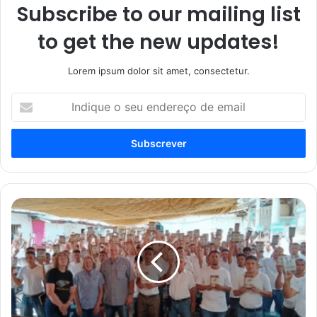
Subscribe to our mailing list
to get the new updates!
Lorem ipsum dolor sit amet, consectetur.
Indique
o
seu
endereço
de
email
Missão
distribui
mais
de
1.000
Bíblias
em
prisão