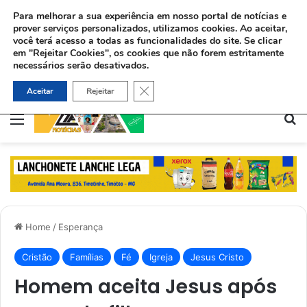
Para melhorar a sua experiência em nosso portal de notícias e
prover serviços personalizados, utilizamos cookies.
Ao aceitar,
você terá acesso a todas as funcionalidades do site. Se clicar
em "Rejeitar Cookies", os cookies que não forem estritamente
necessários serão desativados.
Ex-viciado aceita Jesus e ajuda dependentes químicos no Rio: “Deus me deu uma missão”
Close GDPR Cookie Banner
Aceitar
Rejeitar
Menu
Pe
Home
/
Esperança
Cristão
Famílias
Fé
Igreja
Jesus Cristo
Homem aceita Jesus após