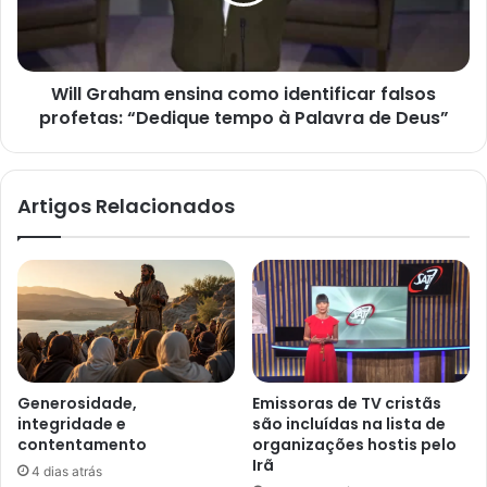
profetas:
“Dedique
tempo
Will Graham ensina como identificar falsos
à
Palavra
profetas: “Dedique tempo à Palavra de Deus”
de
Deus”
Artigos Relacionados
Generosidade,
Emissoras de TV cristãs
integridade e
são incluídas na lista de
contentamento
organizações hostis pelo
Irã
4 dias atrás