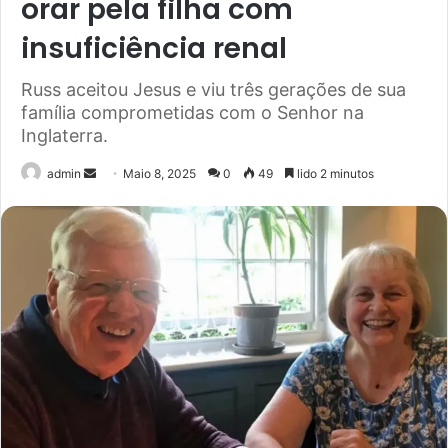
orar pela filha com
insuficiência renal
Russ aceitou Jesus e viu três gerações de sua
família comprometidas com o Senhor na
Inglaterra.
Send
admin
Maio 8, 2025
0
49
lido 2 minutos
an
email