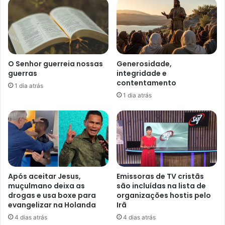
O Senhor guerreia nossas
Generosidade,
guerras
integridade e
contentamento
1 dia atrás
1 dia atrás
Após aceitar Jesus,
Emissoras de TV cristãs
muçulmano deixa as
são incluídas na lista de
drogas e usa boxe para
organizações hostis pelo
evangelizar na Holanda
Irã
4 dias atrás
4 dias atrás