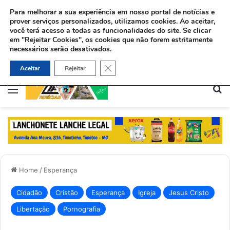
Para melhorar a sua experiência em nosso portal de notícias e
prover serviços personalizados, utilizamos cookies.
Ao aceitar,
você terá acesso a todas as funcionalidades do site. Se clicar
em "Rejeitar Cookies", os cookies que não forem estritamente
necessários serão desativados.
Ex-viciado aceita Jesus e ajuda dependentes químicos no Rio: “Deus me deu uma missão”
Close GDPR Cookie Banner
Aceitar
Rejeitar
Menu
Pe
Home
/
Esperança
Cidadão
Cristão
Esperança
Igreja
Jesus Cristo
Libertação
Pornografia