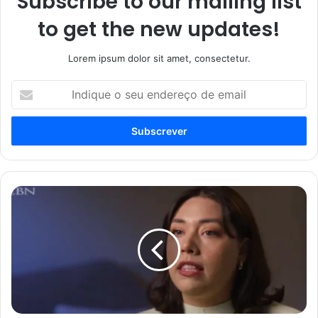
Subscribe to our mailing list
to get the new updates!
Lorem ipsum dolor sit amet, consectetur.
Indique
o
seu
endereço
de
email
Jovem
ouve
a
voz
de
Jesus
enquanto
planejava
suicídio: