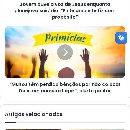
Jovem ouve a voz de Jesus enquanto
“Eu
te
planejava suicídio: “Eu te amo e te fiz com
amo
propósito”
e
te
“Muitos
fiz
têm
com
perdido
propósito”
bênçãos
por
não
colocar
Deus
em
“Muitos têm perdido bênçãos por não colocar
primeiro
lugar”,
Deus em primeiro lugar”, alerta pastor
alerta
pastor
Artigos Relacionados