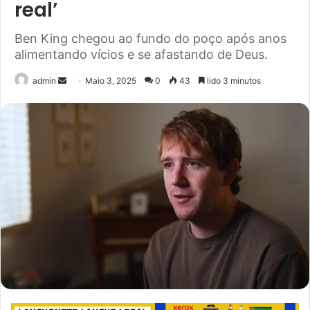
real’
Ben King chegou ao fundo do poço após anos
alimentando vícios e se afastando de Deus.
Send
admin
Maio 3, 2025
0
43
lido 3 minutos
an
email