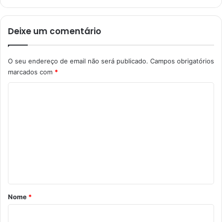
Deixe um comentário
O seu endereço de email não será publicado.
Campos obrigatórios
marcados com
*
C
o
m
e
n
t
á
r
Nome
*
i