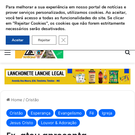
Para melhorar a sua experiência em nosso portal de notícias e
prover serviços personalizados, utilizamos cookies.
Ao aceitar,
você terá acesso a todas as funcionalidades do site. Se clicar
em "Rejeitar Cookies", os cookies que não forem estritamente
necessários serão desativados.
Pastor usa Libras para batizar surda no Maranhão: “O amor de Deus fala todas as línguas”
Close GDPR Cookie Banner
Aceitar
Rejeitar
Menu
Pe
Home
/
Cristão
Cristão
Esperança
Evangelismo
Fé
Igreja
Jesus Cristo
Louvor & Adoração