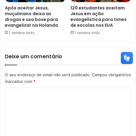
Após aceitar Jesus,
120 estudantes aceitam
muçulmano deixa as
Jesus em ação
drogas e usa boxe para
evangelística para times
evangelizar na Holanda
de escolas nos EUA
1 semana atrás
1 semana atrás
Deixe um comentário
O seu endereço de email não será publicado.
Campos obrigatórios
marcados com
*
C
o
m
e
n