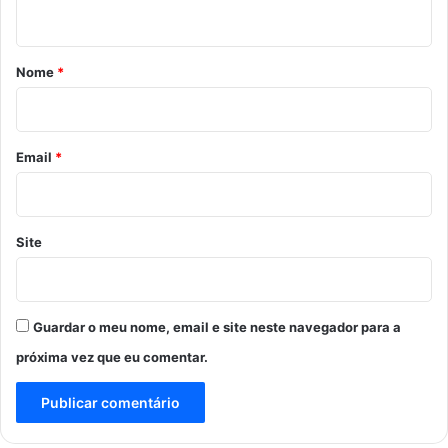
t
á
r
Nome
*
i
o
*
Email
*
Site
Guardar o meu nome, email e site neste navegador para a
próxima vez que eu comentar.