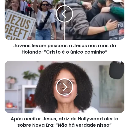
pessoas
a
Jesus
nas
ruas
da
Holanda:
Jovens levam pessoas a Jesus nas ruas da
“Cristo
é
Holanda: “Cristo é o único caminho”
o
único
Após
caminho”
aceitar
Jesus,
atriz
de
Hollywood
alerta
sobre
Nova
Após aceitar Jesus, atriz de Hollywood alerta
Era:
“Não
sobre Nova Era: “Não há verdade nisso”