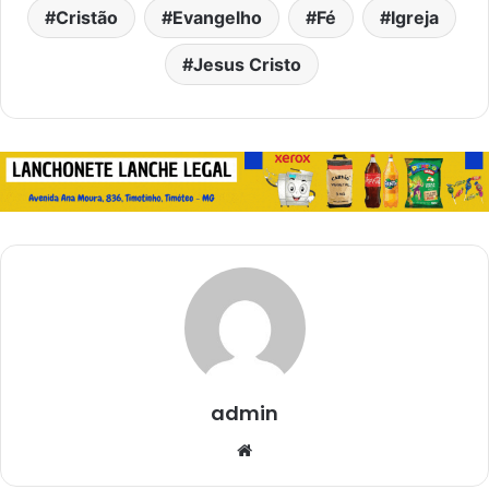
Cristão
Evangelho
Fé
Igreja
Jesus Cristo
admin
Website