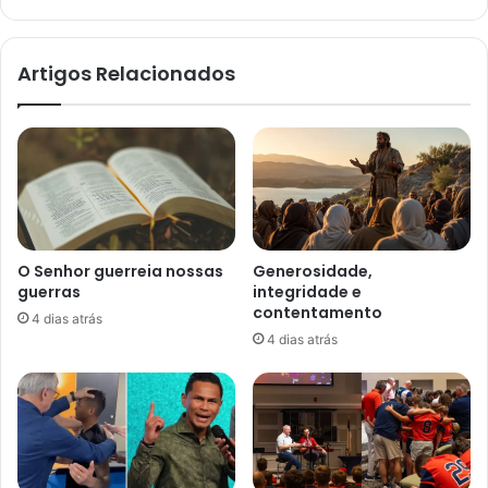
há
verdade
nisso”
Artigos Relacionados
O Senhor guerreia nossas
Generosidade,
guerras
integridade e
contentamento
4 dias atrás
4 dias atrás