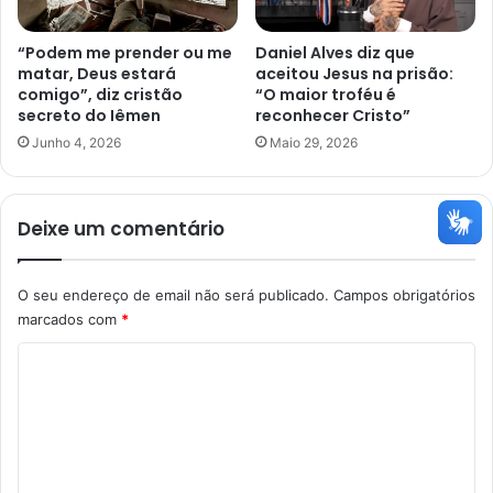
“Podem me prender ou me
Daniel Alves diz que
matar, Deus estará
aceitou Jesus na prisão:
comigo”, diz cristão
“O maior troféu é
secreto do Iêmen
reconhecer Cristo”
Junho 4, 2026
Maio 29, 2026
Deixe um comentário
O seu endereço de email não será publicado.
Campos obrigatórios
marcados com
*
C
o
m
e
n