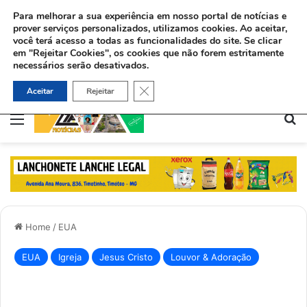
Para melhorar a sua experiência em nosso portal de notícias e
prover serviços personalizados, utilizamos cookies.
Ao aceitar,
você terá acesso a todas as funcionalidades do site. Se clicar
em "Rejeitar Cookies", os cookies que não forem estritamente
necessários serão desativados.
Após aceitar Jesus, muçulmano deixa as drogas e usa boxe para evangelizar na Holanda
Close GDPR Cookie Banner
Aceitar
Rejeitar
Menu
Pe
Home
/
EUA
EUA
Igreja
Jesus Cristo
Louvor & Adoração