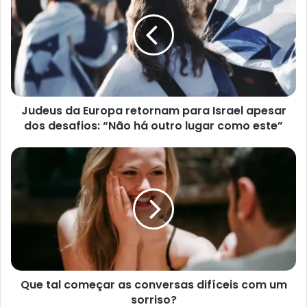
Europa
retornam
para
Israel
apesar
dos
desafios:
Judeus da Europa retornam para Israel apesar
“Não
há
dos desafios: “Não há outro lugar como este”
outro
lugar
Que
como
tal
este”
começar
as
conversas
difíceis
com
um
sorriso?
Que tal começar as conversas difíceis com um
sorriso?