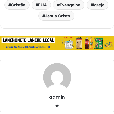
Cristão
EUA
Evangelho
Igreja
Jesus Cristo
admin
Website