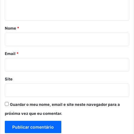
t
á
r
Nome
*
i
o
*
Email
*
Site
Guardar o meu nome, email e site neste navegador para a
próxima vez que eu comentar.