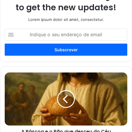
to get the new updates!
Lorem ipsum dolor sit amet, consectetur.
Indique
o
seu
endereço
de
email
A
Páscoa
e
o
Pão
que
desceu
do
Céu
A Páscoa e o Pão que desceu do Céu