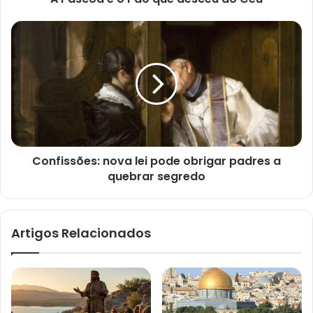
Confissões:
nova
lei
pode
obrigar
padres
a
quebrar
segredo
Confissões: nova lei pode obrigar padres a
quebrar segredo
Artigos Relacionados