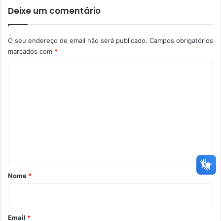
Deixe um comentário
O seu endereço de email não será publicado.
Campos obrigatórios
marcados com
*
C
o
m
e
n
t
á
r
Nome
*
i
o
*
Email
*