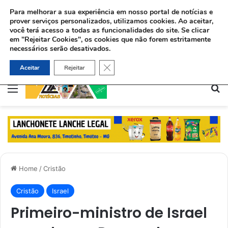
Para melhorar a sua experiência em nosso portal de notícias e
prover serviços personalizados, utilizamos cookies.
Ao aceitar,
você terá acesso a todas as funcionalidades do site. Se clicar
em "Rejeitar Cookies", os cookies que não forem estritamente
necessários serão desativados.
Ex-viciado aceita Jesus e ajuda dependentes químicos no Rio: “Deus me deu uma missão”
Close GDPR Cookie Banner
Aceitar
Rejeitar
Menu
Pe
Home
/
Cristão
Cristão
Israel
Primeiro-ministro de Israel